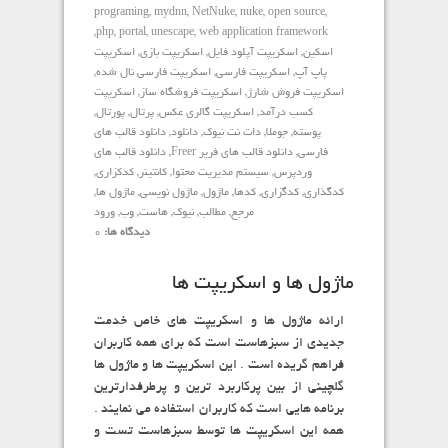
programing
,
mydnn
,
NetNuke
,
nuke
,
open source
,
,
php
,
portal
,
unescape
,
web application framework
اسكين
,
اسکریپت آپلود فایل
,
اسکریپت بازی
,
اسکریپت
پاپ آپ
,
اسکریپت فارسی
,
اسکریپت فارسی نال شده
,
اسکریپت فروش شارژ
,
اسکریپت فروشگاه ساز
,
اسکریپت
کسب درآمد
,
اسکریپت گالری عکس
,
پرتال
,
پورتال
,
پوسته
,
جوملا
,
دات نت نيوك
,
دانلود
,
دانلود قالب های
فارسی
,
دانلود قالب های فریر Freer
,
دانلود قالب های
وردپرس
,
سيستم مديريت محتوا
,
كانتينر
,
کدکزاری
,
کدگذاری
,
کدگزاری
,
کدها
,
ماژول
,
ماژول نويسي
,
ماژول ها
,
مرجع
,
مطالب
,
نيوك
,
هاست
,
وب
,
ورود
دیدگاه ها:
0
ماژول ها و اسکریپت ها
ارائه ماژول ها و اسکریپت های خاص خدمت
جدیدی از سبزهاست است که برای همه کاربران
فراهم گریده است . این اسکریپت ها و ماژول ها
گلچینی از بین پرکاربرد ترین و پرطرفدارترین
برنامه هایی است که کاربران استفاده می نمایند .
همه این اسکریپت ها توسط سبزهاست تست و