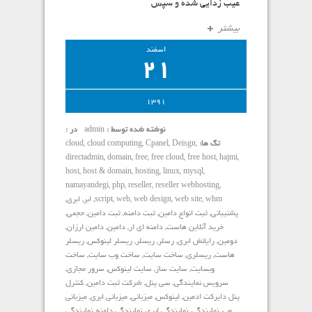
عیب زدایی شده و سپس
بیشتر
اسفند
21
1391
نوشته شده توسط :
admin
در :
تگ ها:
,
Deisgn
,
Cpanel
,
cloud computing
,
cloud
directadmin
,
domain
,
free
,
free cloud
,
free host
,
hajmi
,
host
,
host & domain
,
hosting
,
linux
,
mysql
,
namayandegi
,
php
,
reseller
,
reseller webhosting
,
whm
,
web site
,
web design
,
web
,
script
,
ابر
,
ابری
,
پشتیبانی
,
ثبت انواع دامین
,
ثبت دامنه
,
ثبت دامین
,
حجمی
,
خرید آنلاین هاست
,
دامنه ای ار
,
دامین
,
دامین ارزان
,
دومین
,
رایانش ابری
,
رسلر
,
ریسلر
,
ریسلر لینوکس
,
ریسلر
هاست
,
ریسلری
,
ساخت سایت
,
ساخت وب سایت
,
ساخت
وبسایت
,
سایت ساز
,
سایت لینوکس
,
سرور مجازی
,
سرویس نمایندگی
,
سی پنل
,
شرکت ثبت دامین
,
کنترل
پنل دایرکت ادمین
,
لینوکس
,
میزبانی
,
میزبانی ابری
,
میزبانی
وب
,
نمایندگی
,
نمایندگی ابری
,
نمایندگی دامنه
,
نمایندگی