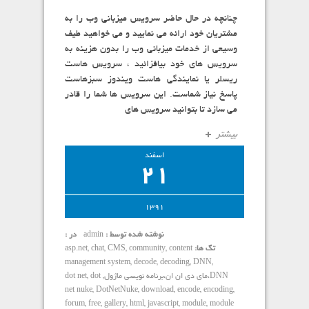
چنانچه در حال حاضر سرویس میزبانی وب را به
مشتریان خود ارائه می نمایید و می خواهید طیف
وسیعی از خدمات میزبانی وب را بدون هزینه به
سرویس های خود بیافزائید ، سرویس هاست
ریسلر یا نمایندگی هاست ویندوز سبزهاست
پاسخ نیاز شماست. این سرویس ها شما را قادر
می سازد تا بتوانید سرویس های
بیشتر
اسفند
21
1391
نوشته شده توسط :
admin
در :
تگ ها:
content
,
community
,
CMS
,
chat
,
asp.net
management system
,
decode
,
decoding
,
DNN
,
DNN،مای دی ان ان،برنامه نويسي ماژول
,
dot
,
dot net
net nuke
,
DotNetNuke
,
download
,
encode
,
encoding
,
forum
,
free
,
gallery
,
html
,
javascript
,
module
,
module