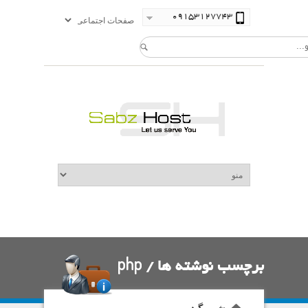
09153127743
برچسب نوشته ها /
php