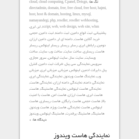
تگ ها:
,
Deisgn
,
Cpanel
,
cloud computing
,
cloud
directadmin
,
domain
,
free
,
free cloud
,
free host
,
hajmi
,
host
,
host & domain
,
hosting
,
linux
,
mysql
,
namayandegi
,
php
,
reseller
,
reseller webhosting
,
whm
,
web site
,
web design
,
web
,
script
,
ابر
,
ابری
,
پشتیبانی
,
ثبت انواع دامین
,
ثبت دامنه
,
ثبت دامین
,
حجمی
,
خرید آنلاین هاست
,
دامنه ای ار
,
دامین
,
دامین ارزان
,
دومین
,
رایانش ابری
,
رسلر
,
ریسلر
,
ریسلر لینوکس
,
ریسلر
هاست
,
ریسلری
,
ساخت سایت
,
ساخت وب سایت
,
ساخت
وبسایت
,
سایت ساز
,
سایت لینوکس
,
سرور مجازی
,
سرویس نمایندگی
,
سی پنل
,
شرکت ثبت دامین
,
کنترل
پنل دایرکت ادمین
,
لینوکس
,
میزبانی
,
میزبانی ابری
,
میزبانی
وب
,
نمایندگ هاست ویندوز
,
نمایندگی
,
نمایندگی ابری
,
نمایندگی دامنه
,
نمایندگی دامنه ارزان
,
نمایندگی هاست
,
نمایندگی هاست لینوکس
,
نمایندگی هاستینگ
,
هاست
,
هاست ابری
,
هاست ارزان
,
هاست امن
,
هاست با امنیت
بالا
,
هاست حجمی
,
هاست رایگان
,
هاست ریسلری
,
هاست
لینوکس
,
هاست نمایندگی
,
هاست ویژه
,
هاست ویندوز
,
هاستینگ
,
هاستینگ پرقدرت
,
هاستینگ لینوکس
,
ویندوز
دیدگاه ها:
0
نمایندگی هاست ویندوز